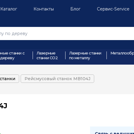
Каталог
Контакты
Блог
Сервис-Service
ные станки с
Лазерные
Лазерные станки
Металлообр
 дереву
станки СО2
по металлу
станки
Рейсмусовый станок MB104J
4J
Связь с ведущи