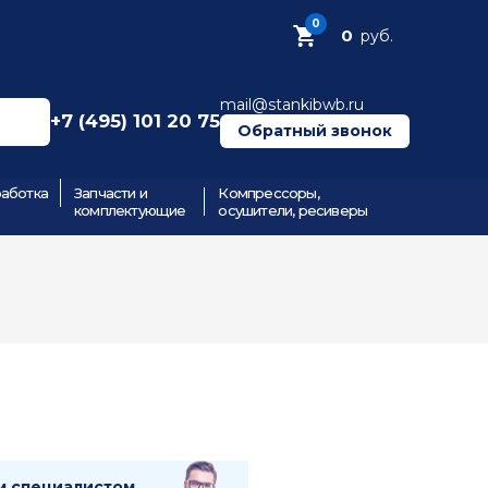
0
0
руб.
mail@stankibwb.ru
+7 (495) 101 20 75
Обратный звонок
аботка
Запчасти и
Компрессоры,
комплектующие
осушители, ресиверы
м специалистом